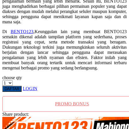
pengalaman bermain yang lebih menarik. Selain itu, BENTO123
Twistshake
juga menghadirkan berbagai pilihan permainan populer yang dapat
diakses dengan mudah melalui perangkat seluler maupun komputer,
TY Toys
sehingga pengguna dapat menikmati layanan kapan saja dan di
mana saja.
U
Di
BENTO123
,Keunggulan lain yang membuat BENTO123
semakin dikenal adalah tampilan platform yang sederhana, proses
registrasi yang cepat, serta metode transaksi yang beragam.
Dukungan teknologi terkini juga memungkinkan seluruh aktivitas
V
berjalan dengan lancar sehingga pengguna dapat merasakan
pengalaman yang lebih nyaman dan efisien. Faktor inilah yang
Veja
membuat banyak orang tertarik untuk mencari informasi terbaru
mengenai berbagai promo yang sedang berlangsung.
Vitaflow
choose qty
Vtech
LOGIN
DAFTAR
W
Waterland
PROMO BONUS
Wellness
Share product:
X