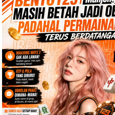
Xootz
Y
Yamatoya
Z
Zaxy
Zoggs
0-9
4Moms
59S